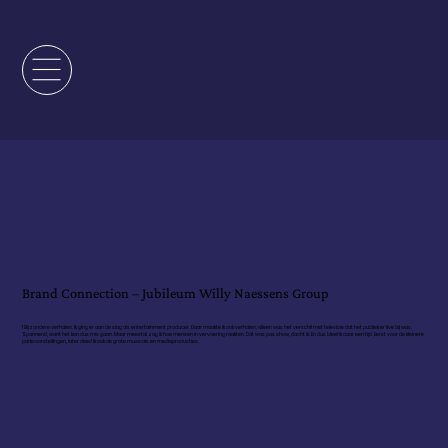
Brand Connection – Jubileum Willy Naessens Group
1 Bijzondere verhalen. Ik ging er aan de slag als entertainment producer. Daar maakte ik ook verhalen, alleen was het verschil met televisie dat het publiek er live bij was.
Spannend, want het kon dus mis gaan. Maar meestal zag ik hoe mensen in vervoering raakten. Dát was pas show, dacht ik. En dus bleef ik daar een tijd. Eerst voor de kleinere
parkvoorstellingen, later deed ik ook de grote musicals en mediaproducties.