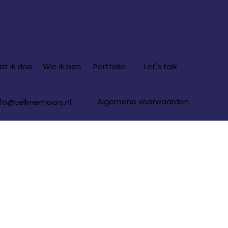
t ik doe
Wie ik ben
Portfolio
Let's talk
Algemene voorwaarden
nfo@tellmemoors.nl